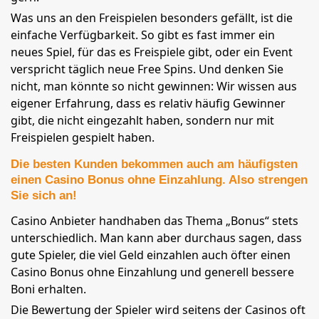
Was uns an den Freispielen besonders gefällt, ist die
einfache Verfügbarkeit. So gibt es fast immer ein
neues Spiel, für das es Freispiele gibt, oder ein Event
verspricht täglich neue Free Spins. Und denken Sie
nicht, man könnte so nicht gewinnen: Wir wissen aus
eigener Erfahrung, dass es relativ häufig Gewinner
gibt, die nicht eingezahlt haben, sondern nur mit
Freispielen gespielt haben.
Die besten Kunden bekommen auch am häufigsten
einen Casino Bonus ohne Einzahlung. Also strengen
Sie sich an!
Casino Anbieter handhaben das Thema „Bonus“ stets
unterschiedlich. Man kann aber durchaus sagen, dass
gute Spieler, die viel Geld einzahlen auch öfter einen
Casino Bonus ohne Einzahlung und generell bessere
Boni erhalten.
Die Bewertung der Spieler wird seitens der Casinos oft