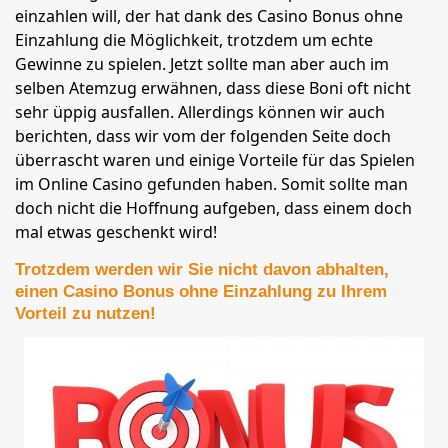
einzahlen will, der hat dank des Casino Bonus ohne
Einzahlung die Möglichkeit, trotzdem um echte
Gewinne zu spielen. Jetzt sollte man aber auch im
selben Atemzug erwähnen, dass diese Boni oft nicht
sehr üppig ausfallen. Allerdings können wir auch
berichten, dass wir vom der folgenden Seite doch
überrascht waren und einige Vorteile für das Spielen
im Online Casino gefunden haben. Somit sollte man
doch nicht die Hoffnung aufgeben, dass einem doch
mal etwas geschenkt wird!
Trotzdem werden wir Sie nicht davon abhalten,
einen Casino Bonus ohne Einzahlung zu Ihrem
Vorteil zu nutzen!